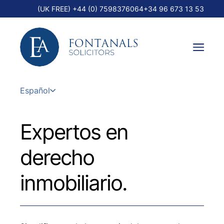
(UK FREE) +44 (0) 7598376064
+34 96 673 13 53
Español
Expertos en
derecho
inmobiliario.