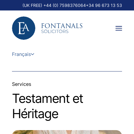
(UK FREE) +44 (0) 7598376064
+34 96 673 13 53
Français
Services
Testament et
Héritage