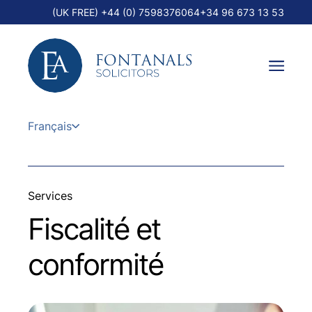
(UK FREE) +44 (0) 7598376064
+34 96 673 13 53
Français
Services
Fiscalité et
conformité